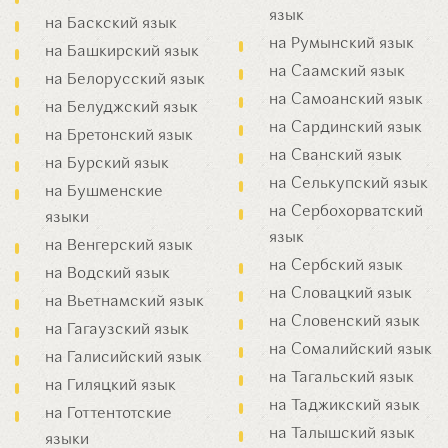
язык
на Баскский язык
на Румынский язык
на Башкирский язык
на Саамский язык
на Белорусский язык
на Самоанский язык
на Белуджский язык
на Сардинский язык
на Бретонский язык
на Сванский язык
на Бурский язык
на Селькупский язык
на Бушменские
на Сербохорватский
языки
язык
на Венгерский язык
на Сербский язык
на Водский язык
на Словацкий язык
на Вьетнамский язык
на Словенский язык
на Гагаузский язык
на Сомалийский язык
на Галисийский язык
на Тагальский язык
на Гиляцкий язык
на Таджикский язык
на Готтентотские
на Талышский язык
языки