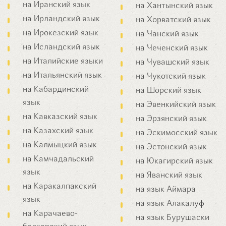
на Иранский язык
на Хантынский язык
на Ирландский язык
на Хорватский язык
на Ирокезский язык
на Чанский язык
на Исландский язык
на Чеченский язык
на Италийские языки
на Чувашский язык
на Итальянский язык
на Чукотский язык
на Кабардинский
на Шорский язык
язык
на Эвенкийский язык
на Кавказский язык
на Эрзянский язык
на Казахский язык
на Эскимосский язык
на Калмыцкий язык
на Эстонский язык
на Камчадальский
на Юкагирский язык
язык
на Яванский язык
на Каракалпакский
на язык Аймара
язык
на язык Алакалуф
на Карачаево-
на язык Бурушаски