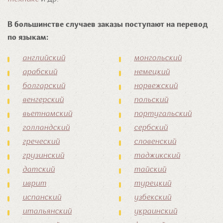
В большинстве случаев заказы поступают на перевод
по языкам:
английский
монгольский
арабский
немецкий
болгарский
норвежский
венгерский
польский
вьетнамский
португальский
голландский
сербский
греческий
словенский
грузинский
таджикский
датский
тайский
иврит
турецкий
испанский
узбекский
итальянский
украинский