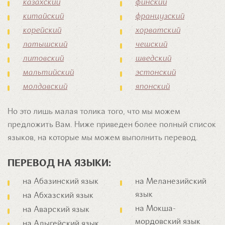
казахский
финский
китайский
французский
корейский
хорватский
латышский
чешский
литовский
шведский
мальтийский
эстонский
молдавский
японский
Но это лишь малая толика того, что мы можем
предложить Вам. Ниже приведен более полный список
языков, на которые мы можем выполнить перевод.
ПЕРЕВОД НА ЯЗЫКИ:
на Абазинский язык
на Меланезийский
язык
на Абхазский язык
на Мокша-
на Аварский язык
мордовский язык
на Адыгейский язык