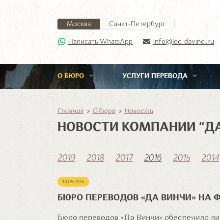
Москва
Санкт-Петербург
Написать WhatsApp
info@leo-davinci.ru
О БЮРО
УСЛУГИ ПЕРЕВОДА
Главная
О бюро
Новости
НОВОСТИ КОМПАНИИ “ДА 
2019
2018
2017
2016
2015
2014
13.05.2016
БЮРО ПЕРЕВОДОВ «ДА ВИНЧИ» НА 
Бюро переводов «Да Винчи» обеспечило л